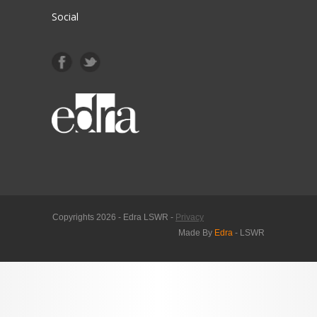
Social
Copyrights 2026 - Edra LSWR -
Privacy
Made By
Edra
- LSWR