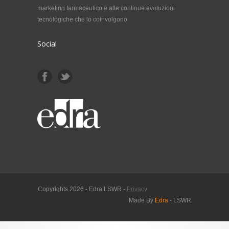
marketing farmaceutico e alle continue evoluzioni
tecnologiche che lo coinvolgono
Social
Copyrights 2026 - Edra LSWR -
Privacy
Made By
Edra
- LSWR