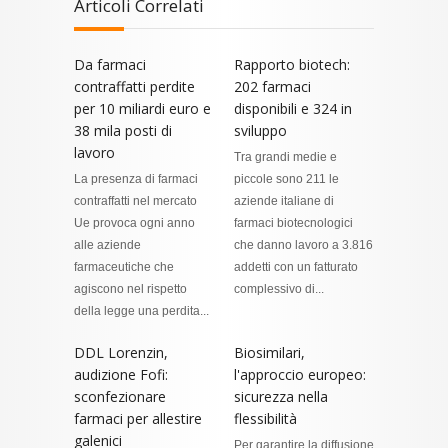
Articoli Correlati
Da farmaci
Rapporto biotech:
contraffatti perdite
202 farmaci
per 10 miliardi euro e
disponibili e 324 in
38 mila posti di
sviluppo
lavoro
Tra grandi medie e
La presenza di farmaci
piccole sono 211 le
contraffatti nel mercato
aziende italiane di
Ue provoca ogni anno
farmaci biotecnologici
alle aziende
che danno lavoro a 3.816
farmaceutiche che
addetti con un fatturato
agiscono nel rispetto
complessivo di...
della legge una perdita...
DDL Lorenzin,
Biosimilari,
audizione Fofi:
l'approccio europeo:
sconfezionare
sicurezza nella
farmaci per allestire
flessibilità
galenici
Per garantire la diffusione